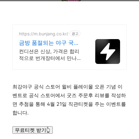
https://m.bunjang.co.kr/
광고
금방 품절되는 야구 국내
최대 브랜드 중고거래
컨디션은 신상, 가격은 합리
적으로 번개장터에서 만나보
세요! 전국 각지에서 올라오
는 전국구 최다 상품 매일 10
만 개 이상의 신규 상품 업로
드
최강야구 공식 스토어 윌비 플레이몰 오픈 기념 이
벤트로 공식 스토어에서 굿즈 주문후 리뷰를 작성하
면 추첨을 통해 4월 21일 직관티켓을 주는 이벤트를
합니다.
무료티켓 받기👆