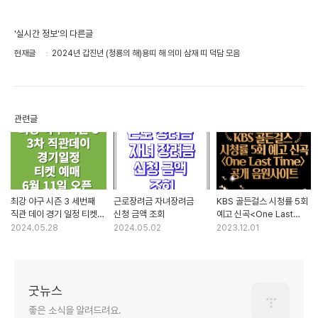
'실시간 정보'의 다른글
현재글
2024년 갑진년 (청룡의 해)용띠 해 의미 삼재 띠 덕담 모음
관련글
최강 야구 시즌 3 세번째
근로장려금 자녀장려금
KBS 골든걸스 시청률 5회
직관 데이 경기 일정 티켓
신청 금액 조회
예고 신곡<One Last
예매 6월 11일 오픈
Time> 공개 음원사이트
2024.05.28
2024.05.02
2023.12.01
굿뉴스
좋은 소식을 알려드려요.