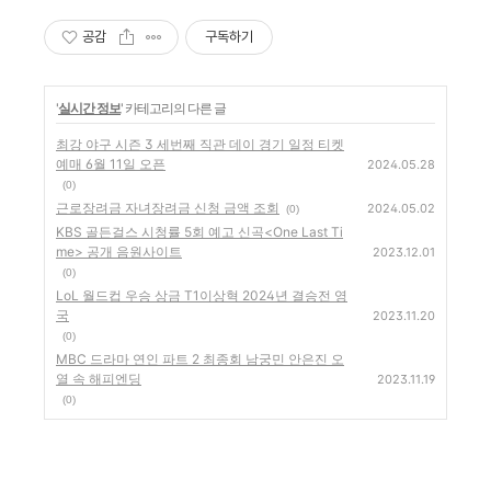
공감
구독하기
'
실시간 정보
' 카테고리의 다른 글
최강 야구 시즌 3 세번째 직관 데이 경기 일정 티켓
예매 6월 11일 오픈
2024.05.28
(0)
근로장려금 자녀장려금 신청 금액 조회
2024.05.02
(0)
KBS 골든걸스 시청률 5회 예고 신곡<One Last Ti
me> 공개 음원사이트
2023.12.01
(0)
LoL 월드컵 우승 상금 T1이상혁 2024년 결승전 영
국
2023.11.20
(0)
MBC 드라마 연인 파트 2 최종회 남궁민 안은진 오
열 속 해피엔딩
2023.11.19
(0)