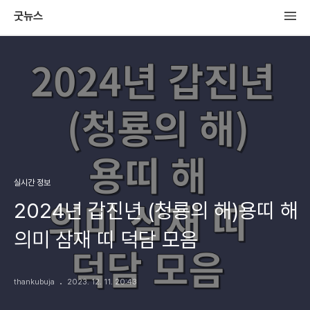
굿뉴스
실시간 정보
2024년 갑진년 (청룡의 해)용띠 해
의미 삼재 띠 덕담 모음
thankubuja
2023. 12. 11. 20:43